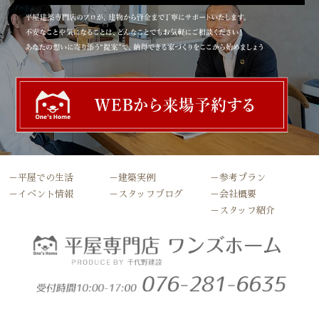
－平屋での生活
－建築実例
－参考プラン
－イベント情報
－スタッフブログ
－会社概要
－スタッフ紹介