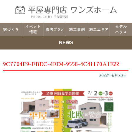
NEWS
9C7704E9-FBDC-4ED4-9558-4C41170A1E22
2022年6月20日