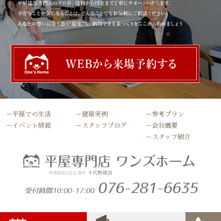
－平屋での生活
－建築実例
－参考プラン
－イベント情報
－スタッフブログ
－会社概要
－スタッフ紹介