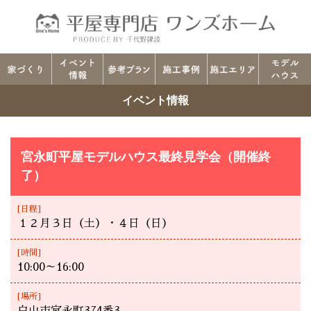
イベント情報
宮永町平屋モデルハウス最終見学会（開催終
了）
[日程]
１２月３日（土）・４日（日）
[時間]
10:00～16:00
[場所]