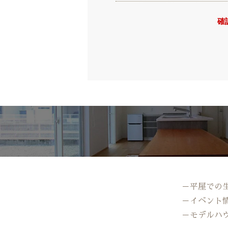
確
－平屋での
－イベント
－モデルハ