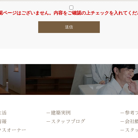
認ページはございません。内容をご確認の上チェックを入れてくだ
生活
－建築実例
－参考
情報
－スタッフブログ
－会社
ウスオーナー
－スタ