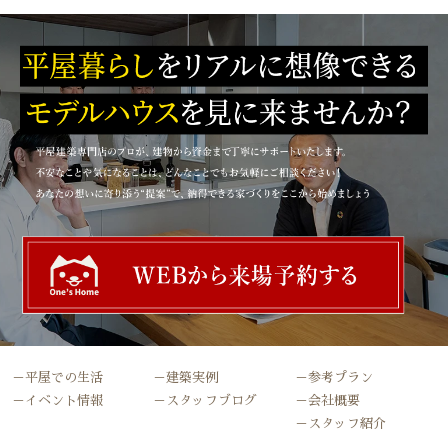
－平屋での生活
－建築実例
－参考プラン
－イベント情報
－スタッフブログ
－会社概要
－スタッフ紹介