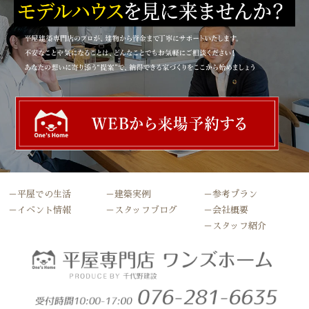
－平屋での生活
－建築実例
－参考プラン
－イベント情報
－スタッフブログ
－会社概要
－スタッフ紹介