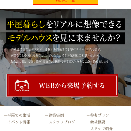
NEWS一覧
－平屋での生活
－建築実例
－参考プラン
－イベント情報
－スタッフブログ
－会社概要
－スタッフ紹介