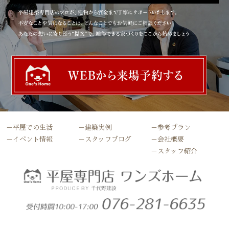
－平屋での生活
－建築実例
－参考プラン
－イベント情報
－スタッフブログ
－会社概要
－スタッフ紹介