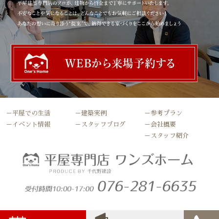
－平屋での生活
－建築実例
－参考プラン
－イベント情報
－スタッフブログ
－会社概要
－スタッフ紹介