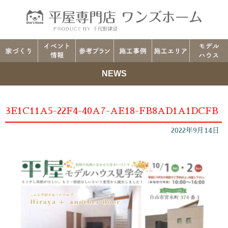
NEWS
3E1C11A5-22F4-40A7-AE18-FB8AD1A1DCFB
2022年9月14日