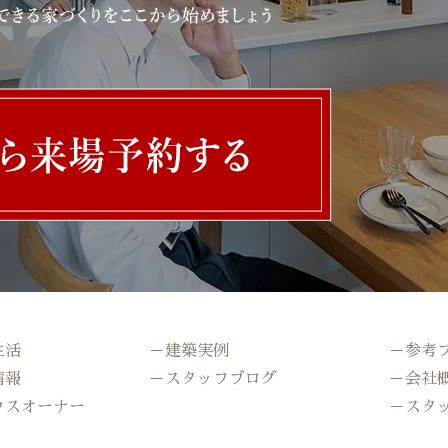
生活
－建築実例
－参考
情報
－スタッフブログ
－会社
ウスオーナー
－スタ