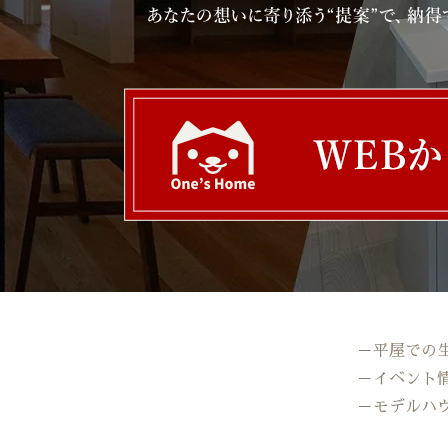
－平屋での
－イベント
－モデルハ