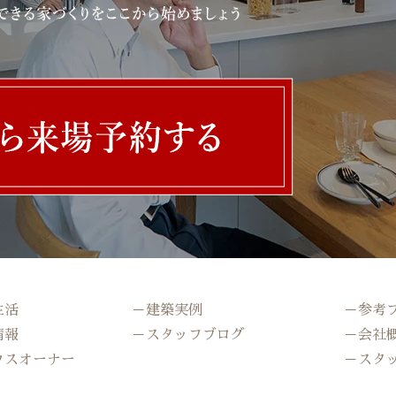
生活
－建築実例
－参考
情報
－スタッフブログ
－会社
ウスオーナー
－スタ