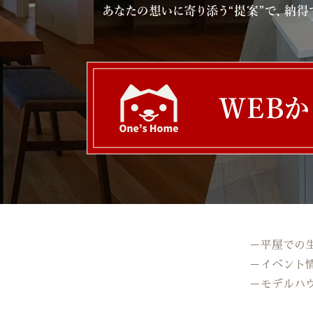
－平屋での
－イベント
－モデルハ