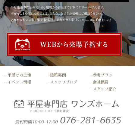
－平屋での生活
－建築実例
－参考プラン
－イベント情報
－スタッフブログ
－会社概要
－スタッフ紹介