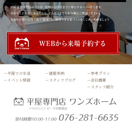
－平屋での生活
－建築実例
－参考プラン
－イベント情報
－スタッフブログ
－会社概要
－スタッフ紹介