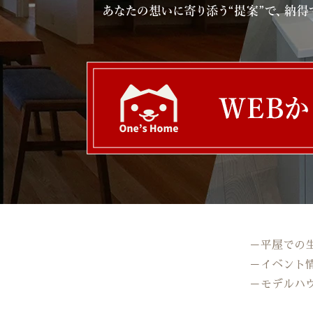
－平屋での
－イベント
－モデルハ