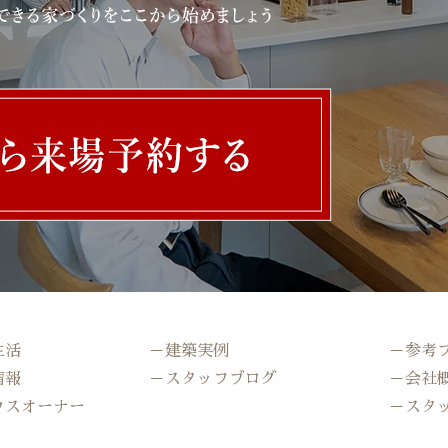
生活
－建築実例
－参考
情報
－スタッフブログ
－会社
ウスオーナー
－スタ