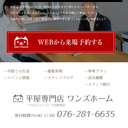
－平屋での生活
－建築実例
－参考プラン
－イベント情報
－スタッフブログ
－会社概要
－スタッフ紹介