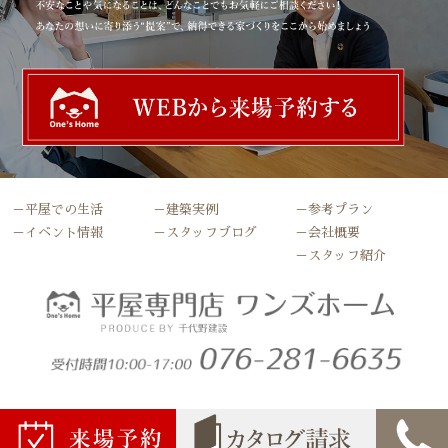
－平屋での生活
－建築実例
－参考プラン
－イベント情報
－スタッフブログ
－会社概要
－スタッフ紹介