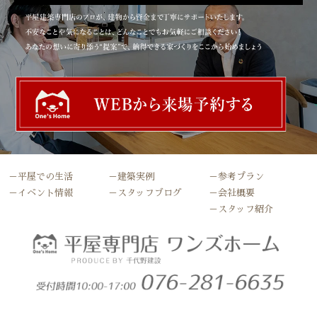
－平屋での生活
－建築実例
－参考プラン
－イベント情報
－スタッフブログ
－会社概要
－スタッフ紹介