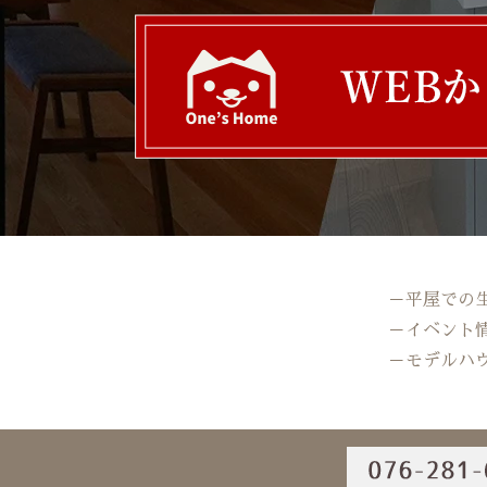
－平屋での
－イベント
－モデルハ