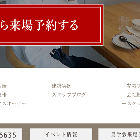
生活
－建築実例
－参考
情報
－スタッフブログ
－会社
ウスオーナー
－スタ