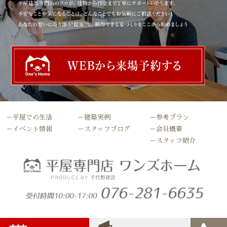
－平屋での生活
－建築実例
－参考プラン
－イベント情報
－スタッフブログ
－会社概要
－スタッフ紹介