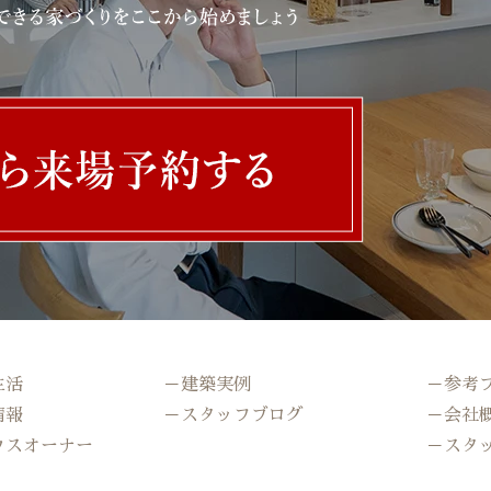
生活
－建築実例
－参考
情報
－スタッフブログ
－会社
ウスオーナー
－スタ