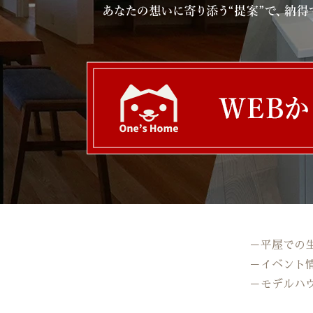
－平屋での
－イベント
－モデルハ